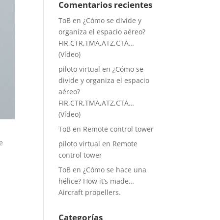
Comentarios recientes
ToB
en
¿Cómo se divide y
organiza el espacio aéreo?
FIR,CTR,TMA,ATZ,CTA…
(Vídeo)
piloto virtual
en
¿Cómo se
divide y organiza el espacio
aéreo?
FIR,CTR,TMA,ATZ,CTA…
(Vídeo)
ToB
en
Remote control tower
e
piloto virtual
en
Remote
control tower
ToB
en
¿Cómo se hace una
hélice? How it’s made…
Aircraft propellers.
Categorías