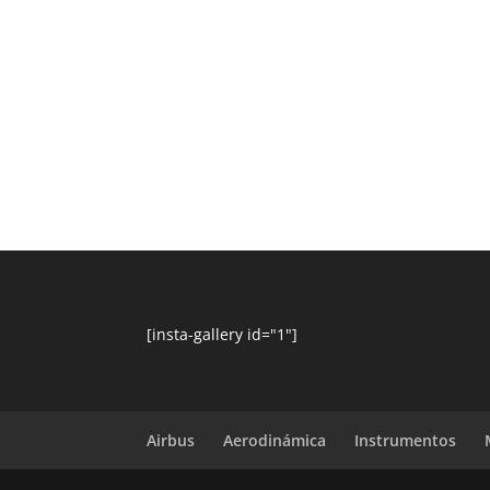
[insta-gallery id="1"]
Airbus
Aerodinámica
Instrumentos