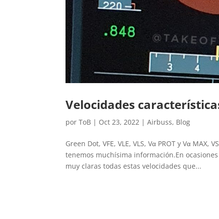
Velocidades característic
por
ToB
|
Oct 23, 2022
|
Airbuss
,
Blog
Green Dot, VFE, VLE, VLS, Vα PROT y Vα MAX, VS
tenemos muchísima información.En ocasiones 
muy claras todas estas velocidades que...