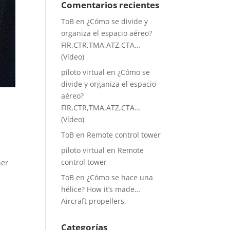
Comentarios recientes
ToB
en
¿Cómo se divide y
organiza el espacio aéreo?
FIR,CTR,TMA,ATZ,CTA…
(Vídeo)
piloto virtual
en
¿Cómo se
divide y organiza el espacio
aéreo?
FIR,CTR,TMA,ATZ,CTA…
(Vídeo)
ToB
en
Remote control tower
piloto virtual
en
Remote
control tower
ner
ToB
en
¿Cómo se hace una
hélice? How it’s made…
Aircraft propellers.
Categorías