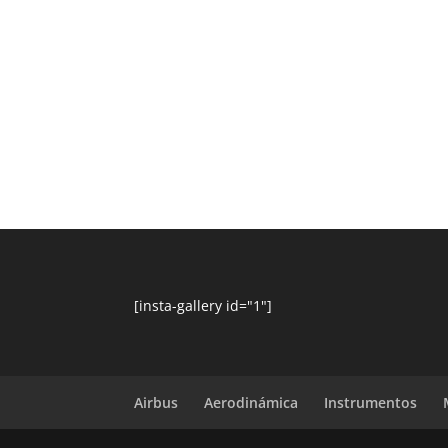
[insta-gallery id="1"]
Airbus
Aerodinámica
Instrumentos