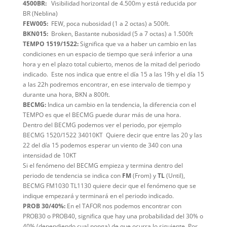
4500BR:
Visibilidad horizontal de 4.500m y está reducida por
BR (Neblina)
FEW005:
FEW, poca nubosidad (1 a 2 octas) a 500ft.
BKN015:
Broken, Bastante nubosidad (5 a 7 octas) a 1.500ft
TEMPO 1519/1522:
Significa que va a haber un cambio en las
condiciones en un espacio de tiempo que será inferior a una
hora y en el plazo total cubierto, menos de la mitad del periodo
indicado. Este nos indica que entre el día 15 a las 19h y el día 15
a las 22h podremos encontrar, en ese intervalo de tiempo y
durante una hora, BKN a 800ft.
BECMG:
Indica un cambio en la tendencia, la diferencia con el
TEMPO es que el BECMG puede durar más de una hora.
Dentro del BECMG podemos ver el periodo, por ejemplo
BECMG 1520/1522 34010KT Quiere decir que entre las 20 y las
22 del día 15 podemos esperar un viento de 340 con una
intensidad de 10KT
Si el fenómeno del BECMG empieza y termina dentro del
periodo de tendencia se indica con
FM
(From) y
TL
(Until),
BECMG FM1030 TL1130 quiere decir que el fenómeno que se
indique empezará y terminará en el periodo indicado.
PROB 30/40%:
En el TAFOR nos podemos encontrar con
PROB30 o PROB40, significa que hay una probabilidad del 30% o
40% (dependiendo cual ponga) de que ocurra lo siguiente. Por