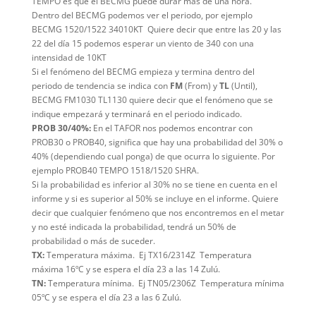
TEMPO es que el BECMG puede durar más de una hora.
Dentro del BECMG podemos ver el periodo, por ejemplo
BECMG 1520/1522 34010KT Quiere decir que entre las 20 y las
22 del día 15 podemos esperar un viento de 340 con una
intensidad de 10KT
Si el fenómeno del BECMG empieza y termina dentro del
periodo de tendencia se indica con
FM
(From) y
TL
(Until),
BECMG FM1030 TL1130 quiere decir que el fenómeno que se
indique empezará y terminará en el periodo indicado.
PROB 30/40%:
En el TAFOR nos podemos encontrar con
PROB30 o PROB40, significa que hay una probabilidad del 30% o
40% (dependiendo cual ponga) de que ocurra lo siguiente. Por
ejemplo PROB40 TEMPO 1518/1520 SHRA.
Si la probabilidad es inferior al 30% no se tiene en cuenta en el
informe y si es superior al 50% se incluye en el informe. Quiere
decir que cualquier fenómeno que nos encontremos en el metar
y no esté indicada la probabilidad, tendrá un 50% de
probabilidad o más de suceder.
TX:
Temperatura máxima. Ej TX16/2314Z Temperatura
máxima 16ºC y se espera el día 23 a las 14 Zulú.
TN:
Temperatura mínima. Ej TN05/2306Z Temperatura mínima
05ºC y se espera el día 23 a las 6 Zulú.