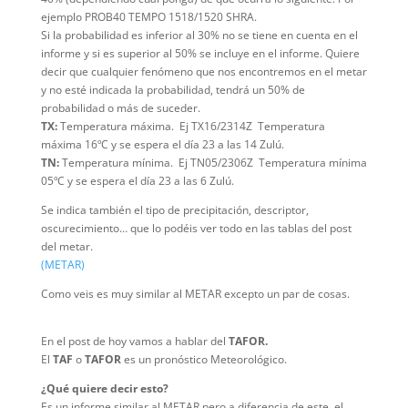
ejemplo PROB40 TEMPO 1518/1520 SHRA.
Si la probabilidad es inferior al 30% no se tiene en cuenta en el
informe y si es superior al 50% se incluye en el informe. Quiere
decir que cualquier fenómeno que nos encontremos en el metar
y no esté indicada la probabilidad, tendrá un 50% de
probabilidad o más de suceder.
TX:
Temperatura máxima. Ej TX16/2314Z Temperatura
máxima 16ºC y se espera el día 23 a las 14 Zulú.
TN:
Temperatura mínima. Ej TN05/2306Z Temperatura mínima
05ºC y se espera el día 23 a las 6 Zulú.
Se indica también el tipo de precipitación, descriptor,
oscurecimiento… que lo podéis ver todo en las tablas del post
del metar.
(METAR)
Como veis es muy similar al METAR excepto un par de cosas.
En el post de hoy vamos a hablar del
TAFOR.
El
TAF
o
TAFOR
es un pronóstico Meteorológico.
¿Qué quiere decir esto?
Es un informe similar al METAR pero a diferencia de este, el