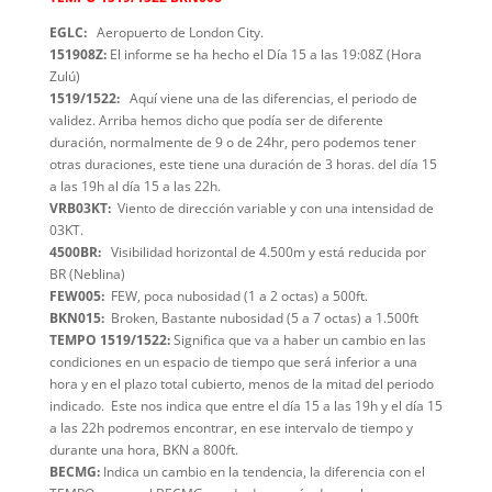
EGLC:
Aeropuerto de London City.
151908Z:
El informe se ha hecho el Día 15 a las 19:08Z (Hora
Zulú)
1519/1522:
Aquí viene una de las diferencias, el periodo de
validez. Arriba hemos dicho que podía ser de diferente
duración, normalmente de 9 o de 24hr, pero podemos tener
otras duraciones, este tiene una duración de 3 horas. del día 15
a las 19h al día 15 a las 22h.
VRB03KT:
Viento de dirección variable y con una intensidad de
03KT.
4500BR:
Visibilidad horizontal de 4.500m y está reducida por
BR (Neblina)
FEW005:
FEW, poca nubosidad (1 a 2 octas) a 500ft.
BKN015:
Broken, Bastante nubosidad (5 a 7 octas) a 1.500ft
TEMPO 1519/1522:
Significa que va a haber un cambio en las
condiciones en un espacio de tiempo que será inferior a una
hora y en el plazo total cubierto, menos de la mitad del periodo
indicado. Este nos indica que entre el día 15 a las 19h y el día 15
a las 22h podremos encontrar, en ese intervalo de tiempo y
durante una hora, BKN a 800ft.
BECMG:
Indica un cambio en la tendencia, la diferencia con el