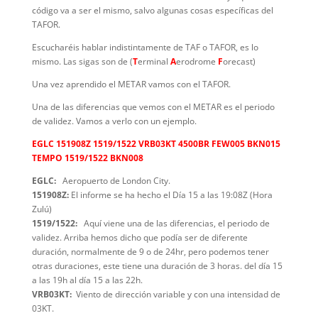
código va a ser el mismo, salvo algunas cosas específicas del
TAFOR.
Escucharéis hablar indistintamente de TAF o TAFOR, es lo
mismo. Las sigas son de (
T
erminal
A
erodrome
F
orecast)
Una vez aprendido el METAR vamos con el TAFOR.
Una de las diferencias que vemos con el METAR es el periodo
de validez. Vamos a verlo con un ejemplo.
EGLC 151908Z 1519/1522 VRB03KT 4500BR FEW005 BKN015
TEMPO 1519/1522 BKN008
EGLC:
Aeropuerto de London City.
151908Z:
El informe se ha hecho el Día 15 a las 19:08Z (Hora
Zulú)
1519/1522:
Aquí viene una de las diferencias, el periodo de
validez. Arriba hemos dicho que podía ser de diferente
duración, normalmente de 9 o de 24hr, pero podemos tener
otras duraciones, este tiene una duración de 3 horas. del día 15
a las 19h al día 15 a las 22h.
VRB03KT:
Viento de dirección variable y con una intensidad de
03KT.