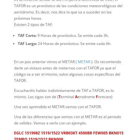
TAFOR es un pronóstico de las condiciones meteorológicas del
aeródromo. Es decir, nos dice lo que va a suceder en las
próximas horas.
Existen 2 tipos de TAF:
TAF Corto:
9 Horas de pronóstico. Se emite cada 3h.
TAF Largo:
24 Horas de pronóstico. Se emite cada 6h.
En un pos anterior vimos el METAR (
METAR
). Os recomiendo
darle un vistazo antes de meternos con el TAFOR ya que el
código va a ser el mismo, salvo algunas cosas específicas del
TAFOR.
Escucharéis hablar indistintamente de TAF o TAFOR, es lo
mismo. Las sigas son de (
T
erminal
A
erodrome
F
orecast)
Una vez aprendido el METAR vamos con el TAFOR.
Una de las diferencias que vemos con el METAR es el periodo
de validez. Vamos a verlo con un ejemplo.
EGLC 151908Z 1519/1522 VRB03KT 4500BR FEW005 BKN015
TEMPO 1519/1522 BKN008