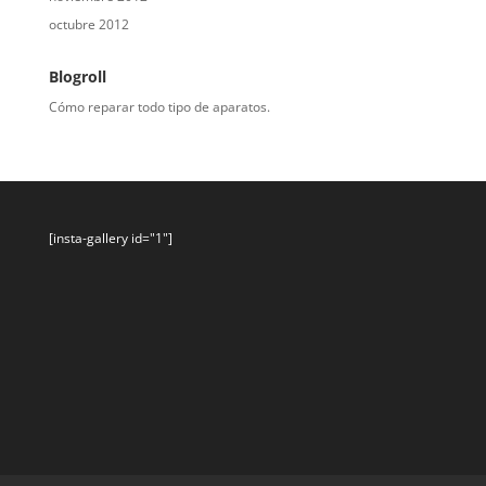
octubre 2012
Blogroll
Cómo reparar todo tipo de aparatos.
[insta-gallery id="1"]