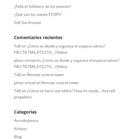
¿Falla el Software de los aviones?
¿Qué son los vuelos ETOPS?
Soft Go-Around
Comentarios recientes
ToB
en
¿Cómo se divide y organiza el espacio aéreo?
FIR,CTR,TMA,ATZ,CTA… (Vídeo)
piloto virtual
en
¿Cómo se divide y organiza el espacio aéreo?
FIR,CTR,TMA,ATZ,CTA… (Vídeo)
ToB
en
Remote control tower
piloto virtual
en
Remote control tower
ToB
en
¿Cómo se hace una hélice? How it’s made… Aircraft
propellers.
Categorías
Aerodinámica
Airbuss
Blog