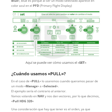
Blue
«, Blue es porque al ser un modo selectado aparece en
color azul en el
PFD
(Primary Flight Display)
Aquí se puede ver cómo usamos el «
SET
«
¿Cuándo usamos «PULL»?
En el caso de «
PULL
» lo usaremos cuando queramos pasar de
un modo «
Manage
» a «
Selected
«.
El ejemplo sería el contrario al anterior.
Vamos volando en
NAV
y nos dan vectores, por lo que decimos,
«
Pull HDG 320
«
Una consideración que hay que tener es el orden, ya que