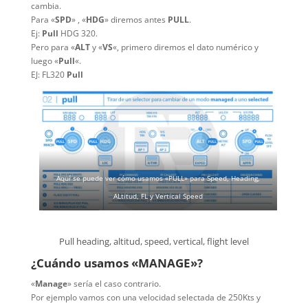
cambia.
Para «
SPD
» , «
HDG
» diremos antes
PULL
.
Ej:
Pull
HDG 320.
Pero para «
ALT
y «
VS
«, primero diremos el dato numérico y
luego «
Pull
«.
EJ: FL320
Pull
Aquí se puede ver cómo usamos «PULL» para Speed, Heading,
ALtitud, FL y Vertical Speed
Pull heading, altitud, speed, vertical, flight level
¿Cuándo usamos «MANAGE»?
«
Manage
» sería el caso contrario.
Por ejemplo vamos con una velocidad selectada de 250Kts y