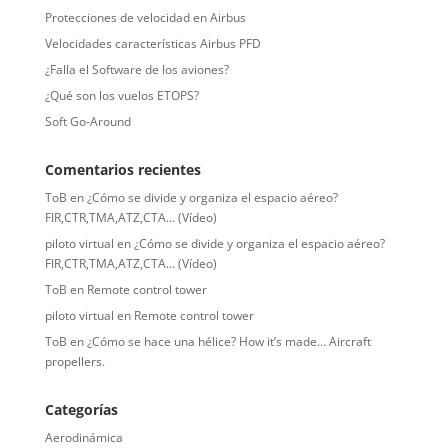
Protecciones de velocidad en Airbus
Velocidades características Airbus PFD
¿Falla el Software de los aviones?
¿Qué son los vuelos ETOPS?
Soft Go-Around
Comentarios recientes
ToB
en
¿Cómo se divide y organiza el espacio aéreo?
FIR,CTR,TMA,ATZ,CTA… (Vídeo)
piloto virtual
en
¿Cómo se divide y organiza el espacio aéreo?
FIR,CTR,TMA,ATZ,CTA… (Vídeo)
ToB
en
Remote control tower
piloto virtual
en
Remote control tower
ToB
en
¿Cómo se hace una hélice? How it’s made… Aircraft
propellers.
Categorías
Aerodinámica