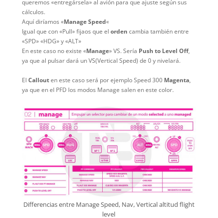
queremos «entregársela» al avión para que ajuste según sus
cálculos.
Aquí diríamos «
Manage Speed
«
Igual que con «Pull» fijaos que el
orden
cambia también entre
«SPD» «HDG» y «ALT»
En este caso no existe «
Manage
» VS. Sería
Push to Level Off
,
ya que al pulsar dará un VS(Vertical Speed) de 0 y nivelará.
El
Callout
en este caso será por ejemplo Speed 300
Magenta
,
ya que en el PFD los modos Manage salen en este color.
Differencias entre Manage Speed, Nav, Vertical altitud flight
level