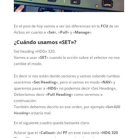
En el post de hoy vamos a ver las diferencias en la
FCU
de un
Airbus en cuanto a «
Set
«, «
Pull
» y «
Manage
«.
¿Cuándo usamos «SET»?
Set heading «HDG» 320.
Vamos a usar «
SET
» cuando la acción sobre el selector no nos
cambie el modo.
Es decir si nos están dando vectores y vamos volando rumbos
usaremos «
Set Heading
«, pero si vamos en modo «
NAV
» y
queremos pasar a «
HDG
» no podemos decir «Set Heading»,
Deberíamos decir «
Pull Heading
» como veremos a
continuación.
También debemos decirlo en ese orden, por ejemplo «
Set 320
Heading
» estaría mal.
En el siguiente cuadro queda bastante claro.
Aclarar que el «
Callout
» del
PF
en este caso sería «
HDG 320