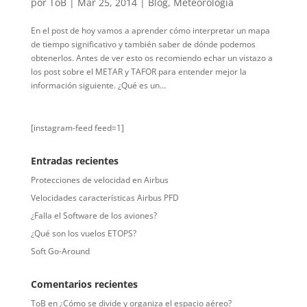
por
ToB
|
Mar 25, 2014
|
Blog
,
Meteorología
En el post de hoy vamos a aprender cómo interpretar un mapa
de tiempo significativo y también saber de dónde podemos
obtenerlos. Antes de ver esto os recomiendo echar un vistazo a
los post sobre el METAR y TAFOR para entender mejor la
información siguiente. ¿Qué es un...
[instagram-feed feed=1]
Entradas recientes
Protecciones de velocidad en Airbus
Velocidades características Airbus PFD
¿Falla el Software de los aviones?
¿Qué son los vuelos ETOPS?
Soft Go-Around
Comentarios recientes
ToB
en
¿Cómo se divide y organiza el espacio aéreo?