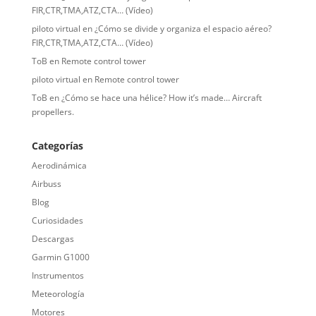
FIR,CTR,TMA,ATZ,CTA… (Vídeo)
piloto virtual
en
¿Cómo se divide y organiza el espacio aéreo?
FIR,CTR,TMA,ATZ,CTA… (Vídeo)
ToB
en
Remote control tower
piloto virtual
en
Remote control tower
ToB
en
¿Cómo se hace una hélice? How it’s made… Aircraft
propellers.
Categorías
Aerodinámica
Airbuss
Blog
Curiosidades
Descargas
Garmin G1000
Instrumentos
Meteorología
Motores